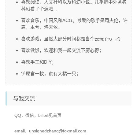
喜欢阅读，人文社科以及科幻小说。几乎把中外著名
科幻看了个遍吧...
喜欢音乐，中国风和ACG。最爱的歌手是周杰伦，许
嵩，本兮，洛天依。
喜欢游戏，虽然大部分时间都是当个云玩
(:з」∠)
喜欢做饭，欢迎和我一起交流下厨心得；
喜欢手工和DIY；
铲屎官一枚，家有大橘一只；
与我交流
QQ，微信，bilibili见首页
email：unsignedzhang@foxmail.com