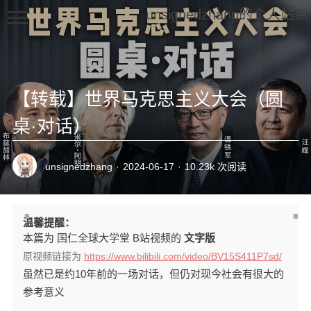
unsignedzhang的个人站点
【转载】世界马克思主义大会（圆
桌·对话）
About me
unsignedzhang
·
2024-06-17
·
10.23k 次阅读
Friends
programs
温馨提醒：
本篇为 国仁全球大学堂 B站视频的
文字版
原视频链接为
https://www.bilibili.com/video/BV15S411P7sd/
虽然已是约10年前的一场对话，但仍对现今社会有很大的
参考意义