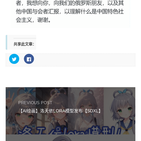
共享此文章：
点
点
击
击
以
以
在
在
Twitter
Facebook
上
上
共
共
享
享
（在
（在
新
新
窗
窗
口
口
PREVIOUS POST
中
中
打
打
开）
开）
【AI绘画】洛天依LORA模型发布【SDXL】